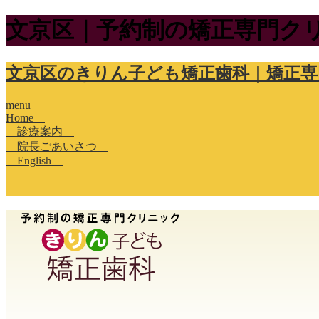
文京区｜予約制の矯正専門ク
文京区のきりん子ども矯正歯科｜矯正
menu
Home
診療案内
院長ごあいさつ
English