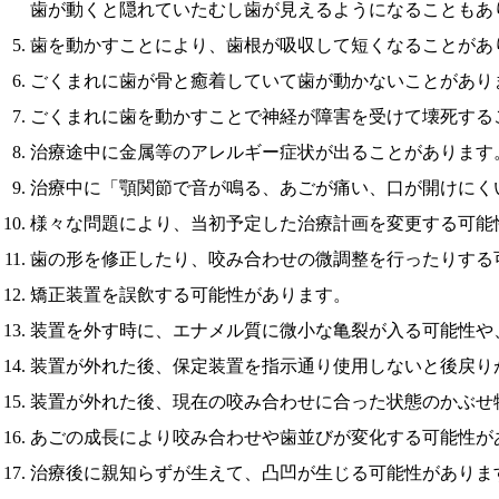
歯が動くと隠れていたむし歯が見えるようになることもあ
歯を動かすことにより、歯根が吸収して短くなることがあ
ごくまれに歯が骨と癒着していて歯が動かないことがあり
ごくまれに歯を動かすことで神経が障害を受けて壊死する
治療途中に金属等のアレルギー症状が出ることがあります
治療中に「顎関節で音が鳴る、あごが痛い、口が開けにく
様々な問題により、当初予定した治療計画を変更する可能
歯の形を修正したり、咬み合わせの微調整を行ったりする
矯正装置を誤飲する可能性があります。
装置を外す時に、エナメル質に微小な亀裂が入る可能性や
装置が外れた後、保定装置を指示通り使用しないと後戻り
装置が外れた後、現在の咬み合わせに合った状態のかぶせ
あごの成長により咬み合わせや歯並びが変化する可能性が
治療後に親知らずが生えて、凸凹が生じる可能性がありま